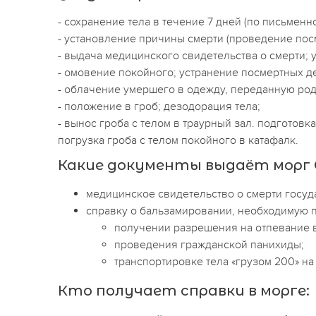
- сохранение тела в течение 7 дней (по письмен
- установление причины смерти (проведение посм
- выдача медицинского свидетельства о смерти; 
- омовение покойного; устранение посмертных д
- облачение умершего в одежду, переданную ро
- положение в гроб; дезодорация тела;
- вынос гроба с телом в траурный зал. подготовк
погрузка гроба с телом покойного в катафалк.
Какие документы выдаёт морг 
медицинское свидетельство о смерти госуд
справку о бальзамировании, необходимую п
получении разрешения на отпевание в
проведения гражданской панихиды;
транспортировке тела «грузом 200» на
Кто получает справки в морге: