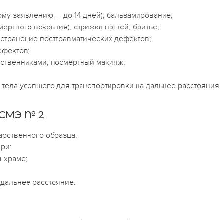
ному заявлению — до 14 дней); бальзамирование;
ертного вскрытия); стрижка ногтей, бритье;
устранение посттравматических дефектов;
ефектов;
дственниками; посмертный макияж;
а тела усопшего для транспортировки на дальнее расстояния 
СМЭ № 2
арственного образца;
ри:
 храме;
 дальнее расстояние.