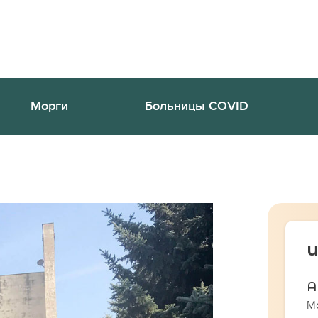
Морги
Больницы COVID
И
А
Мо