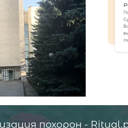
Р
По
Су
В
в
с
зация похорон - Ritual.