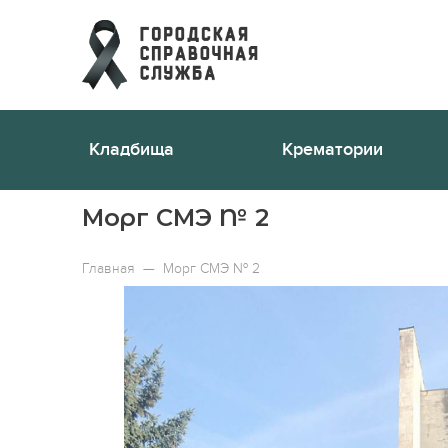
Кладбища
Крематории
Морг СМЭ № 2
Главная
—
Морг СМЭ № 2