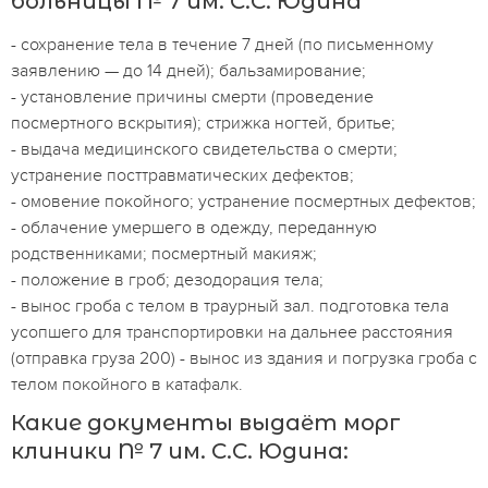
больницы № 7 им. С.С. Юдина
- сохранение тела в течение 7 дней (по письменному
заявлению — до 14 дней); бальзамирование;
- установление причины смерти (проведение
посмертного вскрытия); стрижка ногтей, бритье;
- выдача медицинского свидетельства о смерти;
устранение посттравматических дефектов;
- омовение покойного; устранение посмертных дефектов;
- облачение умершего в одежду, переданную
родственниками; посмертный макияж;
- положение в гроб; дезодорация тела;
- вынос гроба с телом в траурный зал. подготовка тела
усопшего для транспортировки на дальнее расстояния
(отправка груза 200) - вынос из здания и погрузка гроба с
телом покойного в катафалк.
Какие документы выдаёт морг
клиники № 7 им. С.С. Юдина: